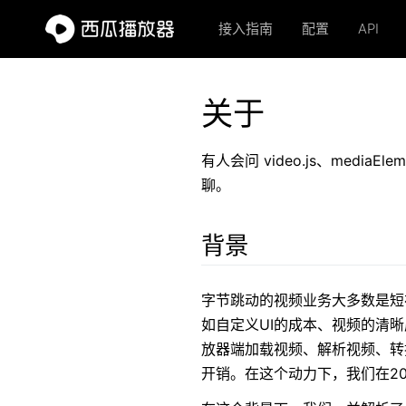
西
接入指南
配置
API
瓜
播
关于
放
有人会问 video.js、med
器
聊。
HTML5
背景
video
video.js
字节跳动的视频业务大多数是短视
如自定义UI的成本、视频的清
播
放器端加载视频、解析视频、转
放
开销。在这个动力下，我们在20