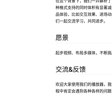
器
在这个背景下，我们一并解析了 
种格式支持的同时体积有显著减少
HTML5
品体验，比如交互效果、进场动
们一起交流学习，共同进步。
播
放
愿景
器
起步视频、布局多媒体，不断挑
mp4
hls
交流&反馈
hls.js
欢迎大家使用我们的播放器，
flv
程中肯定会遇到各种各样的问题
flv.js