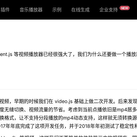
NEW
插件
音乐播放器
示例
在线生成
企业支持
关于
iaElement.js 等视频播放器已经很强大了，我们为什么还要做
频，早期的时候我们在 video.js 基础上做二次开发。后来
晰度无缝切换、视频流量的节省。考虑到当前点播依旧是mp4居
换格式，让不支持分段播放的mp4动态支持，这样就无须转换
17年年底完成了这项开发任务，并于2018年年初测试了稳定性